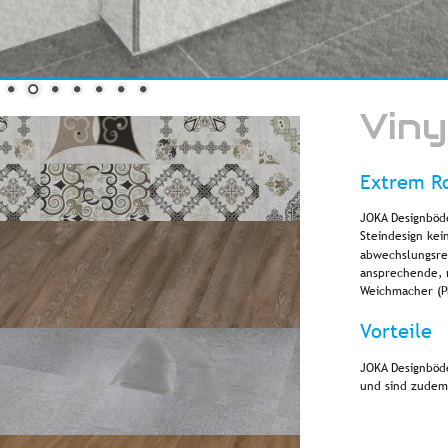
Viny
Extrem Ro
JOKA Designböde
Steindesign kein
abwechslungsrei
ansprechende, r
Weichmacher (Ph
Vorteile
JOKA Designböde
und sind zudem 